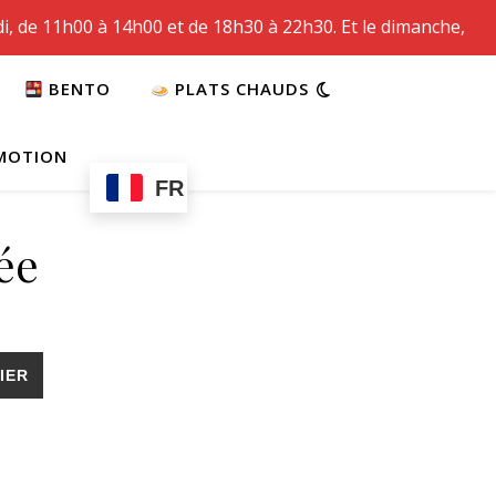
i, de 11h00 à 14h00 et de 18h30 à 22h30. Et le dimanche,
BENTO
PLATS CHAUDS
MOTION
FR
ée
IER