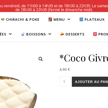
u vendredi, de 11h00 à 14h30 et de 18h30 à 22h30. Le samed
de 18h30 à 22h30 (fermé le dimanche midi).
CHIRACHI & POKE
MENU
PLATEAUX
ÉES
BOISSONS
DESSERTS
PRO
*Coco Givr
4,90
€
quantité de *Coco Givrée
AJOUTER AU PAN