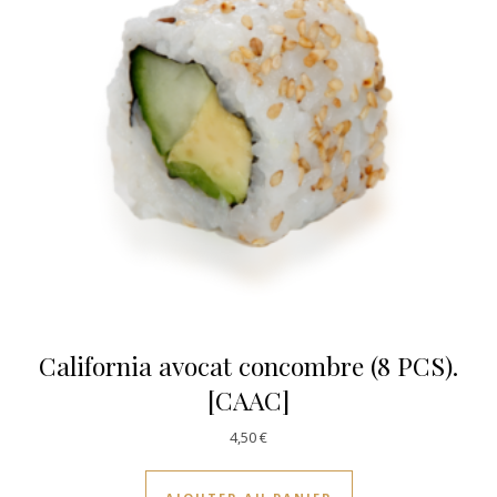
California avocat concombre (8 PCS).
[CAAC]
4,50
€